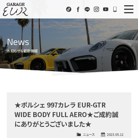
Garage EUR
TikTok
Facebook
LINE
Instagram
Youtube
072-333
ニュース
News
News
在庫車情報
Stock List
お知らせ＆最新情報
EURスポーツ
EUR Sports
工場紹介
Factory
会社概要
Company
★ポルシェ 997カレラ EUR-GTR
アクセス
Access
WIDE BODY FULL AERO★ご成約誠
お問い合わせ
Contact us
にありがとうございました★
ニュース
2023.05.12