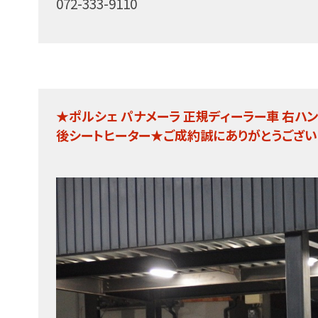
072-333-9110
★ポルシェ パナメーラ 正規ディーラー車 右ハンドル 
後シートヒーター★ご成約誠にありがとうござい