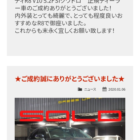
ディR8 V10 5.2FSIクワトロ 正規ディーラ
ー車のご成約ありがとうご
ざいました
！
内外装とっても綺麗で、とっても程度良いお
すすめなR8で御座いました。
これからも末永く宜しくお願い致します！
★ご成約誠にありがとうございました★
ニュース
2020.01.06