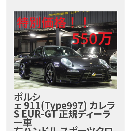
ポルシ
ェ 911(Type997) カレラ
S EUR-GT 正規ディーラ
ー車
左ハンドル スポーツクロ