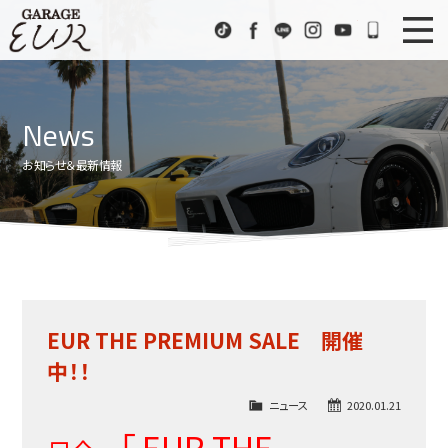
Garage EUR
TikTok
Facebook
LINE
Instagram
Youtube
072-333
ニュース
News
News
在庫車情報
Stock List
お知らせ＆最新情報
EURスポーツ
EUR Sports
工場紹介
Factory
会社概要
Company
EUR THE PREMIUM SALE 開催
アクセス
Access
中！！
お問い合わせ
Contact us
ニュース
2020.01.21
「 EUR THE