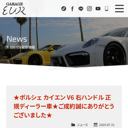
Garage EUR
TikTok
Facebook
LINE
Instagram
Youtube
072-333
ニュース
News
News
在庫車情報
Stock List
お知らせ＆最新情報
EURスポーツ
EUR Sports
工場紹介
Factory
会社概要
Company
★ポルシェ カイエン V6 右ハンドル 正
アクセス
Access
規ディーラー車★ご成約誠にありがとう
お問い合わせ
Contact us
ございました★
ニュース
2020.07.31