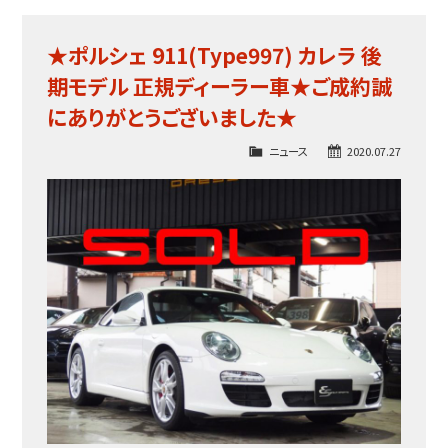
★ポルシェ 911(Type997) カレラ 後
期モデル 正規ディーラー車★ご成約誠
にありがとうございました★
ニュース
2020.07.27