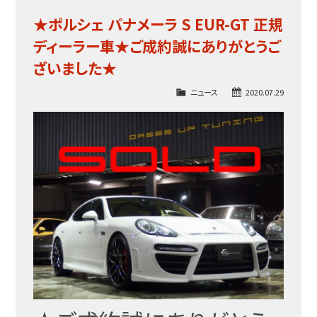
★ポルシェ パナメーラ S EUR-GT 正規
ディーラー車★ご成約誠にありがとうご
ざいました★
ニュース
2020.07.29