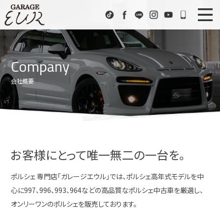
Garage EUR
TikTok
Facebook
LINE
Instagram
Youtube
072-333
ニュース
News
Company
在庫車情報
Stock List
会社概要
EURスポーツ
EUR Sports
工場紹介
Factory
会社概要
Company
お客様にとって唯一無二の一台を。
アクセス
Access
ポルシェ 専門店「ガレージエウル」では、ポルシェ高年式モデルを中
心に997、996、993、964などの高品質なポルシェ中古車を厳選し、
お問い合わせ
Contact us
オンリーワンのポルシェを販売しております。