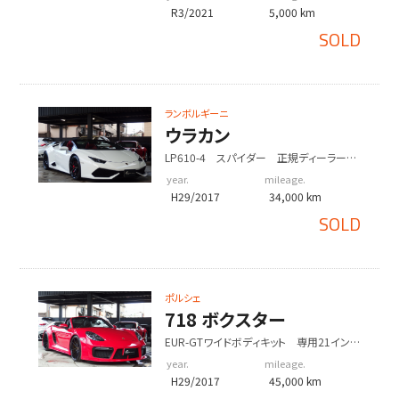
R3/2021
5,000 km
SOLD
ランボルギーニ
ウラカン
LP610-4 スパイダー 正規ディーラー
車 左ハンドル 純正20インチアルミ フ
year.
mileage.
ロントリフター シートヒーター
H29/2017
34,000 km
SOLD
ポルシェ
718 ボクスター
EUR-GTワイドボディキット 専用21インチ
アルミホイール 社外ローダウンサス ス
year.
mileage.
ポクロPKG
H29/2017
45,000 km