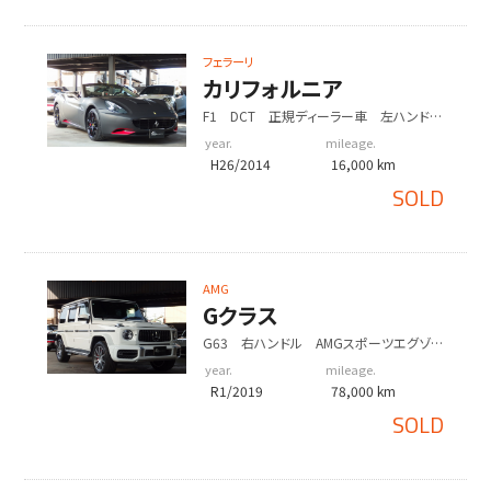
フェラーリ
カリフォルニア
F1 DCT 正規ディーラー車 左ハンド
ル マットブラックフルラッピング 20イン
year.
mileage.
チアルミ
H26/2014
16,000 km
SOLD
AMG
Gクラス
G63 右ハンドル AMGスポーツエグゾー
スト ブルメスターサウンド サンルーフ
year.
mileage.
R1/2019
78,000 km
SOLD