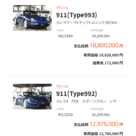
ポルシェ
911(Type993)
カレラクーペⅡ ティプトロニック MIZWA新
車保証書 ワンオーナー車 エンジンオー
year.
mileage.
バーホール済み
H6/1994
34,000 km
18,800,000
支払総額
円
車両価格
18,628,000 円
諸費用
172,000 円
ポルシェ
911(Type992)
カレラ4 PDK スポーツクロノ レザー
インテリア シートヒーター
year.
mileage.
R2/2020
32,000 km
12,976,000
支払総額
円
車両価格
12,760,000 円