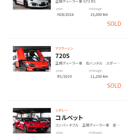
正規ディーラー車 GT3 RS
year.
mileage.
H28/2016
15,000 km
SOLD
マクラーレン
720S
正規ディーラー車 右ハンドル スポーツ
エキゾースト フロントリフトシステム 純
year.
mileage.
正鍛造アルミホイール
R1/2019
11,200 km
SOLD
シボレー
コルベット
コンバーチブル 正規ディーラー車 走行
5千km フロントリフター 純正アルミホ
year.
mileage.
イール