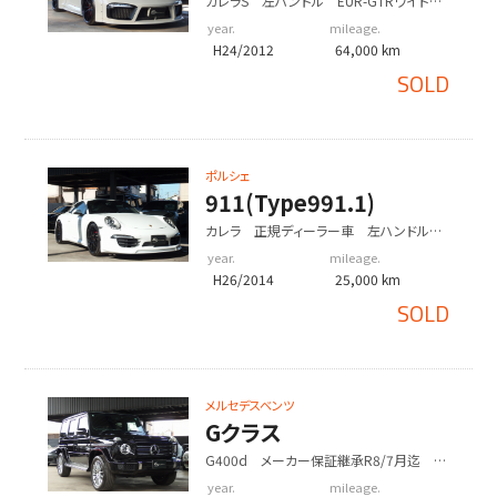
カレラS 左ハンドル EUR-GTRワイドボ
ディキット ES21inアルミ オールペイント
year.
mileage.
H24/2012
64,000 km
SOLD
ポルシェ
911(Type991.1)
カレラ 正規ディーラー車 左ハンドル
PDK EUR.ver ES可変バルブマフラー
year.
mileage.
ESダウンサス
H26/2014
25,000 km
SOLD
メルセデスベンツ
Gクラス
G400d メーカー保証継承R8/7月迄 右
ハンドル AMGラインPKG ラグジュアリ
year.
mileage.
ーPKG