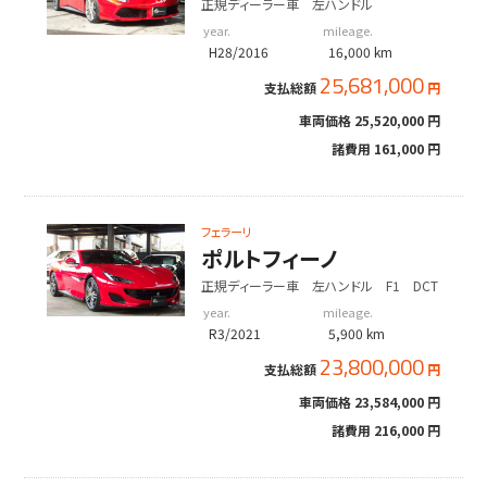
正規ディーラー車 左ハンドル
year.
mileage.
H28/2016
16,000 km
25,681,000
支払総額
円
車両価格
25,520,000 円
諸費用
161,000 円
フェラーリ
ポルトフィーノ
正規ディーラー車 左ハンドル F1 DCT
year.
mileage.
R3/2021
5,900 km
23,800,000
支払総額
円
車両価格
23,584,000 円
諸費用
216,000 円