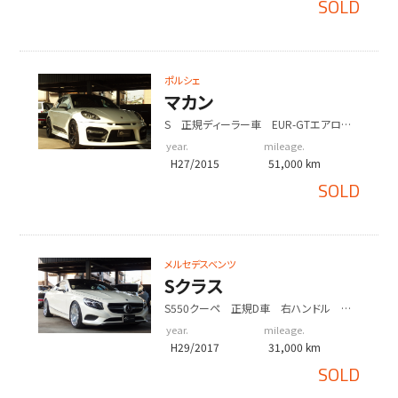
SOLD
ポルシェ
マカン
S 正規ディーラー車 EUR-GTエアロ
ESダウンサス ES22インチアルミホイー
year.
mileage.
ル スポクロPKG
H27/2015
51,000 km
SOLD
メルセデスベンツ
Sクラス
S550クーペ 正規D車 右ハンドル マ
イバッハ純正20インチアルミホイール ロ
year.
mileage.
ワリングキット
H29/2017
31,000 km
SOLD