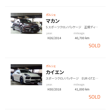
ポルシェ
マカン
S スポーツクロノパッケージ 正規ディー
ラー車 スマートキー フロント左右シー
year.
mileage.
トヒーター オールレザーインテリア
H26/2014
40,700 km
SOLD
ポルシェ
カイエン
スポーツクロノパッケージ EUR-GTエア
ロ 社外22in クレヨンオールペイント エ
year.
mileage.
ントリードライブ CarPlay エアサス
H30/2018
41,000 km
SOLD