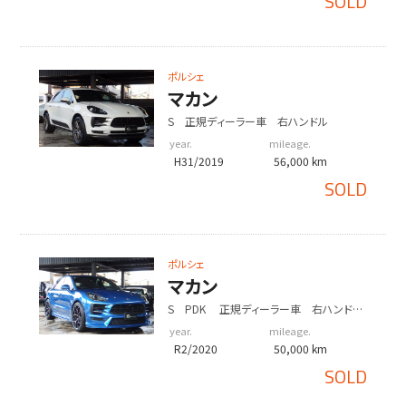
SOLD
ポルシェ
マカン
S 正規ディーラー車 右ハンドル
year.
mileage.
H31/2019
56,000 km
SOLD
ポルシェ
マカン
S PDK 正規ディーラー車 右ハンド
ル EUR-GTエアロキット ES22インチア
year.
mileage.
ルミホイール ESダウンサス
R2/2020
50,000 km
SOLD