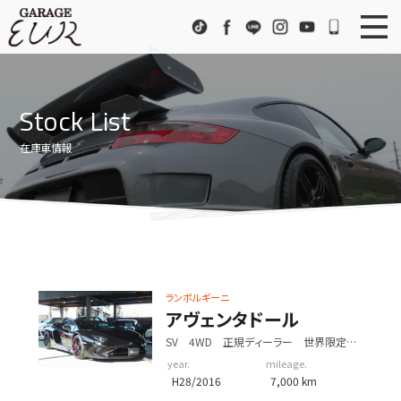
Garage EUR
TikTok
Facebook
LINE
Instagram
Youtube
072-333
ニュース
News
Stock List
在庫車情報
Stock List
在庫車情報
EURスポーツ
EUR Sports
工場紹介
Factory
会社概要
Company
ランボルギーニ
アクセス
Access
アヴェンタドール
SV 4WD 正規ディーラー 世界限定
お問い合わせ
Contact us
600台 メーカー保証2027年2月まで有り
year.
mileage.
H28/2016
7,000 km