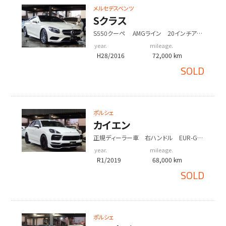
メルセデスベンツ
Sクラス
S550クーペ AMGライン 20インチアル
ミホイール パノラミックルーフ
year.
mileage.
H28/2016
72,000 km
SOLD
ポルシェ
カイエン
正規ディーラー車 右ハンドル EUR-GT
エアロ
year.
mileage.
R1/2019
68,000 km
SOLD
ポルシェ