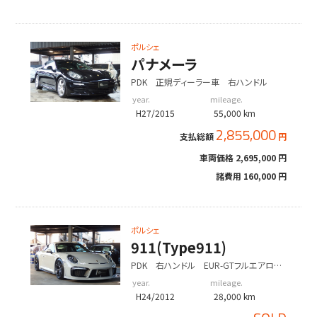
ポルシェ
パナメーラ
PDK 正規ディーラー車 右ハンドル
year.
mileage.
H27/2015
55,000 km
2,855,000
支払総額
円
車両価格
2,695,000 円
諸費用
160,000 円
ポルシェ
911(Type911)
PDK 右ハンドル EUR-GTフルエアロ
ES可変マフラー BCフォージドアルミホイ
year.
mileage.
ール KW車高調
H24/2012
28,000 km