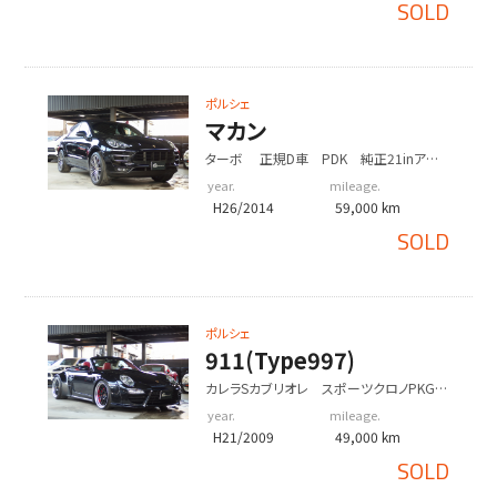
SOLD
ポルシェ
マカン
ターボ 正規D車 PDK 純正21inアル
ミ オールレザーインテリア アダプティ
year.
mileage.
ブスポーツシート
H26/2014
59,000 km
SOLD
ポルシェ
911(Type997)
カレラSカブリオレ スポーツクロノPKG
レッドレザー インテリア ES可変バルブマ
year.
mileage.
フラー 社外ダックテール
H21/2009
49,000 km
SOLD