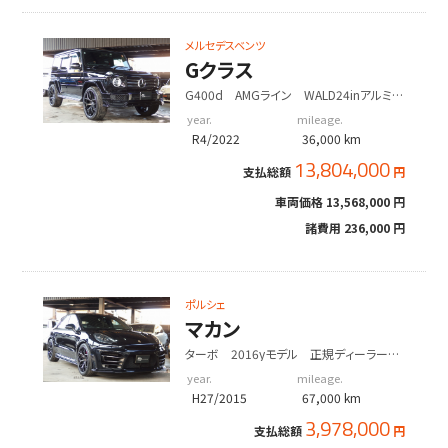
メルセデスベンツ
Gクラス
G400d AMGライン WALD24inアルミ
WALDフロントリップ 右ハンドル
year.
mileage.
R4/2022
36,000 km
13,804,000
支払総額
円
車両価格
13,568,000 円
諸費用
236,000 円
ポルシェ
マカン
ターボ 2016yモデル 正規ディーラー
車 右ハンドル EUR-GTエアロ ES22
year.
mileage.
インチアルミホイール ESローダウンサス
H27/2015
67,000 km
3,978,000
支払総額
円