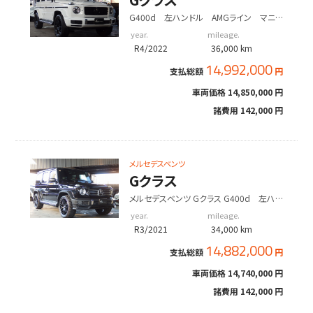
G400d 左ハンドル AMGライン マニュ
ファクトゥーアプログラム ホワイトレザー
year.
mileage.
R4/2022
36,000 km
14,992,000
支払総額
円
車両価格
14,850,000 円
諸費用
142,000 円
メルセデスベンツ
Gクラス
メルセデスベンツ Gクラス G400d 左ハン
ドル AMGライン WALDフロントリップ
year.
mileage.
社外22inアルミ
R3/2021
34,000 km
14,882,000
支払総額
円
車両価格
14,740,000 円
諸費用
142,000 円