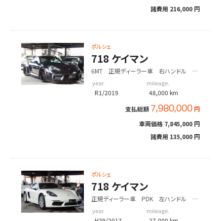
諸費用
216,000 円
ポルシェ
718 ケイマン
6MT 正規ディーラー車 右ハンドル
EUR-GTRワイドボディ
year.
mileage.
R1/2019
48,000 km
7,980,000
支払総額
円
車両価格
7,845,000 円
諸費用
135,000 円
ポルシェ
718 ケイマン
正規ディーラー車 PDK 左ハンドル 正
規
year.
mileage.
H29/2017
27,000 km