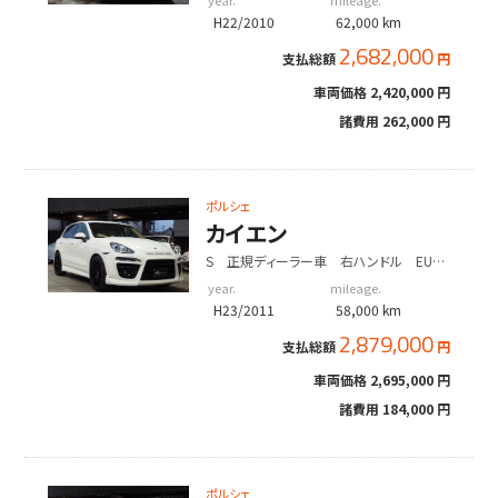
year.
mileage.
アルミ
H22/2010
62,000 km
2,682,000
支払総額
円
車両価格
2,420,000 円
諸費用
262,000 円
ポルシェ
カイエン
S 正規ディーラー車 右ハンドル EUR-
GTエアロ
year.
mileage.
H23/2011
58,000 km
2,879,000
支払総額
円
車両価格
2,695,000 円
諸費用
184,000 円
ポルシェ