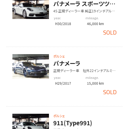
パナメーラ スポーツツー
リスモ
4S 正規ディーラー車 純正19インチアルミ
エアサス LEDヘッドライト パノラマルーフ
year.
mileage.
H30/2018
46,000 km
SOLD
ポルシェ
パナメーラ
正規ディーラー車 社外22インチアルミ
エアサス LEDヘッドライト ポルシェエン
year.
mileage.
トリドライブ
H29/2017
15,000 km
SOLD
ポルシェ
911(Type991)