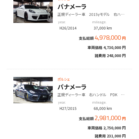
パナメーラ
正規ディーラー車 2015yモデル 右ハン
ドル EUR-GTエアロ ES22インチアル
year.
mileage.
ミ ESローダウンサス
H26/2014
37,000 km
4,978,000
支払総額
円
車両価格
4,730,000 円
諸費用
248,000 円
ポルシェ
パナメーラ
正規ディーラー車 右ハンドル PDK
EUR-GTエアロ ES22インチアルミホイー
year.
mileage.
ル ESダウンサス
H27/2015
68,000 km
2,981,000
支払総額
円
車両価格
2,750,000 円
諸費用
231,000 円