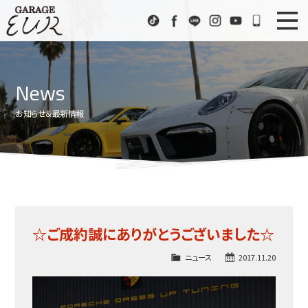
Garage EUR
TikTok
Facebook
LINE
Instagram
Youtube
072-333
ニュース
News
News
在庫車情報
Stock List
お知らせ＆最新情報
EURスポーツ
EUR Sports
工場紹介
Factory
会社概要
Company
☆ご成約誠にありがとうございました☆
アクセス
Access
ニュース
2017.11.20
お問い合わせ
Contact us