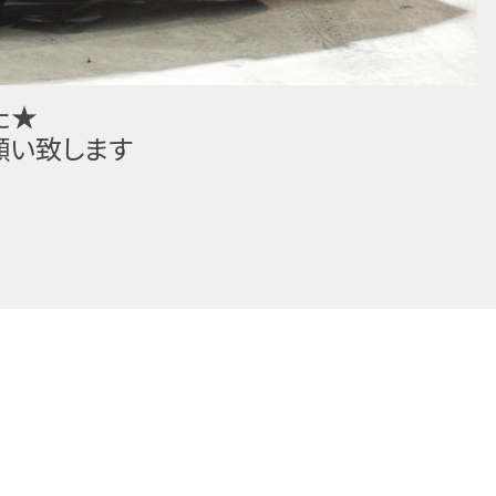
た★
願い致します