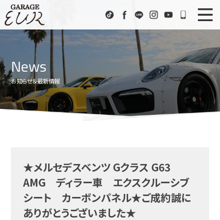
Garage EUR
TikTok
Facebook
LINE
Instagram
Youtube
072-333
ニュース
News
News
在庫車情報
Stock List
お知らせ＆最新情報
EURスポーツ
EUR Sports
工場紹介
Factory
会社概要
Company
★メルセデスベンツ Gクラス G63
アクセス
Access
AMG ディラー車 エクスクルーシブ
お問い合わせ
Contact us
シート カーボンパネル★ご成約誠に
ありがとうございました★