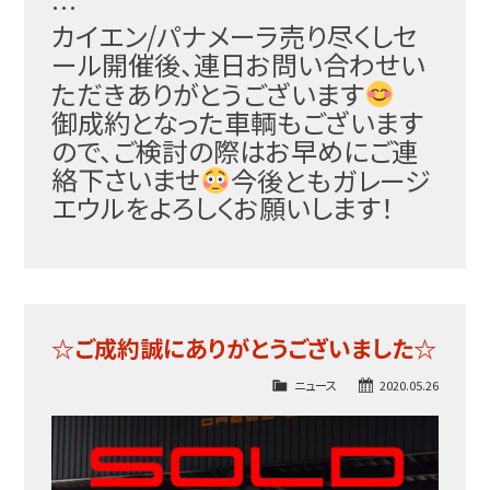
…
カイエン/
パナメーラ売り尽くしセ
ール開催後、連日お問い合わせい
た
だきありがとうございます
御成約となった車輌もございます
ので、ご検討の際はお早
めにご連
絡下さいませ
今後ともガレージ
エウルをよろしくお願いします！
☆ご成約誠にありがとうございました☆
ニュース
2020.05.26