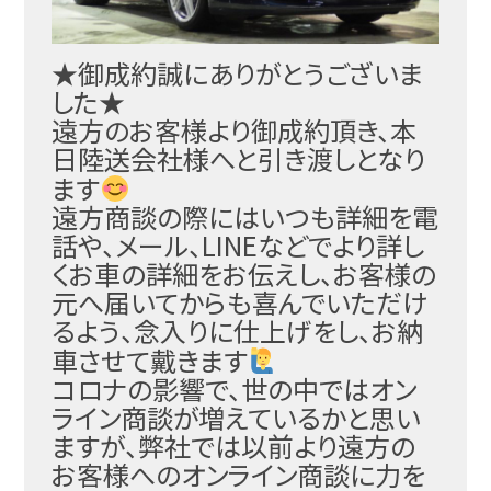
★御成約誠にありがとうございま
した★
遠方のお客様より御成約頂き、本
日陸送会社様へと引き渡
しとなり
ます
遠方商談の際にはいつも詳細を電
話や、メール、LINE
などでより詳し
くお車の詳細をお伝えし、お客様の
元へ届
いてからも喜んでいただけ
るよう、念入りに仕上げをし、
お納
車させて戴きます
コロナの影響で、世の中ではオン
ライン商談が増えている
かと思い
ますが、弊社では以前より遠方の
お客様へのオン
ライン商談に力を