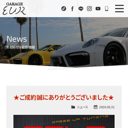
Garage EUR
TikTok
Facebook
LINE
Instagram
Youtube
072-333
ニュース
News
News
在庫車情報
Stock List
お知らせ＆最新情報
EURスポーツ
EUR Sports
工場紹介
Factory
会社概要
Company
★ご成約誠にありがとうございました★
アクセス
Access
ニュース
2020.05.31
お問い合わせ
Contact us