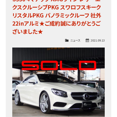
クスクルーシブPKG スワロフスキーク
リスタルPKG パノラミックルーフ 社外
22inアルミ★ご成約誠にありがとうご
ざいました★
ニュース
2021.09.13