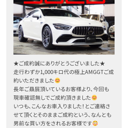
★ご成約誠にありがとうございました★
走行わずか1,000キロ代の極上AMGGTご成
約いた
だきました
長年ご贔屓頂いているお客様より、今回も
現車確認無しで
ご成約頂きました
いつも、こんなお車入りました！とご連絡さ
せて頂くとそ
のままご成約という、なんとも
男前な買い方をされるお客
様です