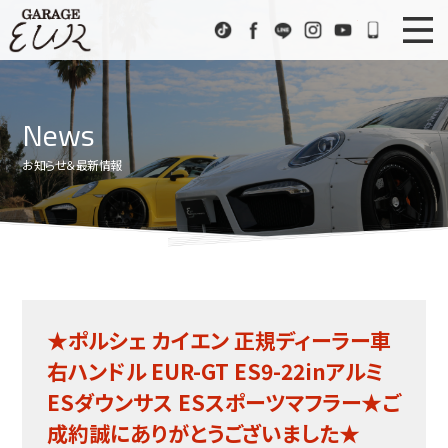
Garage EUR
TikTok
Facebook
LINE
Instagram
Youtube
072-333
ニュース
News
News
在庫車情報
Stock List
お知らせ＆最新情報
EURスポーツ
EUR Sports
工場紹介
Factory
会社概要
Company
★ポルシェ カイエン 正規ディーラー車
アクセス
Access
右ハンドル EUR-GT ES9-22inアルミ
お問い合わせ
Contact us
ESダウンサス ESスポーツマフラー★ご
成約誠にありがとうございました★