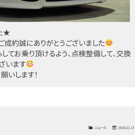
た★
よりご成約誠にありがとうございまし
た
心してお乗り頂けるよ
う、点検整備して、交換
ざいます
願いします！
ニュース
2018.11.17