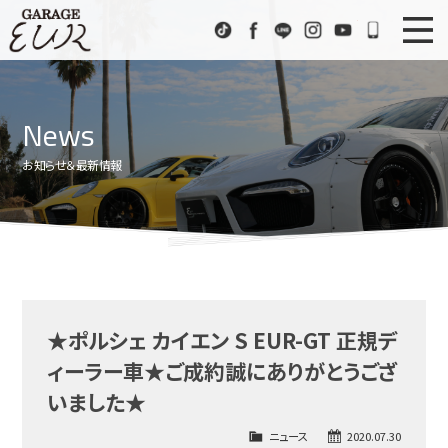
Garage EUR
TikTok
Facebook
LINE
Instagram
Youtube
072-333
ニュース
News
News
在庫車情報
Stock List
お知らせ＆最新情報
EURスポーツ
EUR Sports
工場紹介
Factory
会社概要
Company
★ポルシェ カイエン S EUR-GT 正規デ
アクセス
Access
ィーラー車★ご成約誠にありがとうござ
お問い合わせ
Contact us
いました★
ニュース
2020.07.30