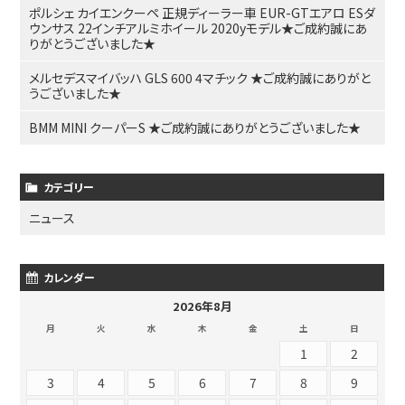
ポルシェ カイエンクーペ 正規ディーラー車 EUR-GTエアロ ESダ
ウンサス 22インチアルミホイール 2020yモデル★ご成約誠にあ
りがとうございました★
メルセデスマイバッハ GLS 600 4マチック ★ご成約誠にありがと
うございました★
BMM MINI クーパーS ★ご成約誠にありがとうございました★
カテゴリー
ニュース
カレンダー
2026年8月
月
火
水
木
金
土
日
1
2
3
4
5
6
7
8
9