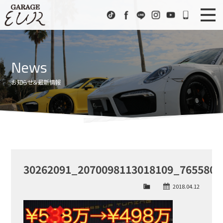
Garage EUR
TikTok
Facebook
LINE
Instagram
Youtube
072-333
ニュース
News
News
在庫車情報
Stock List
お知らせ＆最新情報
EURスポーツ
EUR Sports
工場紹介
Factory
会社概要
Company
30262091_2070098113018109_7655800
アクセス
Access
2018.04.12
お問い合わせ
Contact us