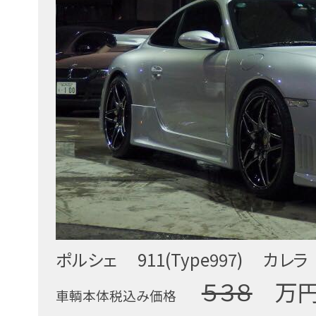
ポルシェ 911(Type997) カ
５３８
万
車輌本体税込み価格