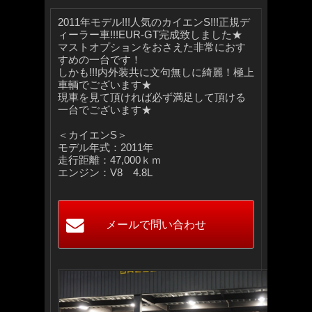
2011年モデル!!!人気のカイエンS!!!正規デ
ィーラー車!!!EUR-GT完成致しました★
マストオプションをおさえた非常におす
すめの一台です！
しかも!!!内外装共に文句無しに綺麗！極上
車輌でございます★
現車を見て頂ければ必ず満足して頂ける
一台でございます★
＜カイエンS＞
モデル年式：2011年
走行距離：47,000ｋｍ
エンジン：V8 4.8L