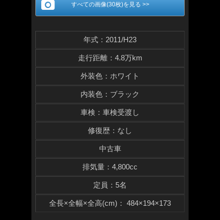
すべての画像(30枚)を見る >>
年式
：
2011/H23
走行距離
：
4.8万km
外装色
：
ホワイト
内装色
：
ブラック
車検
：
車検受渡し
修復歴
：
なし
中古車
排気量
：
4,800cc
定員
：
5名
全長×全幅×
全高(cm)
：
484×194×173