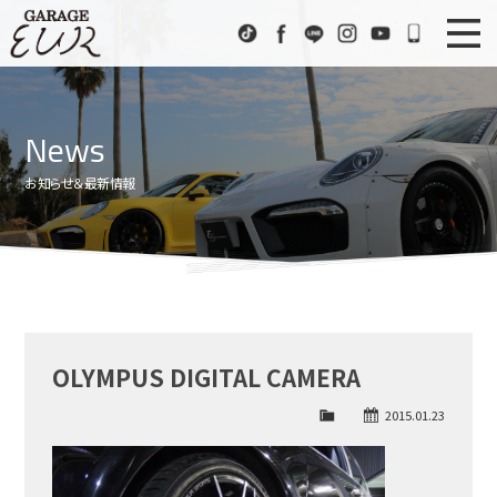
Garage EUR
TikTok
Facebook
LINE
Instagram
Youtube
072-333
ニュース
News
News
在庫車情報
Stock List
お知らせ＆最新情報
EURスポーツ
EUR Sports
工場紹介
Factory
会社概要
Company
OLYMPUS DIGITAL CAMERA
アクセス
Access
2015.01.23
お問い合わせ
Contact us