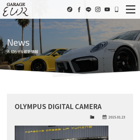
Garage EUR
TikTok
Facebook
LINE
Instagram
Youtube
072-333
ニュース
News
News
在庫車情報
Stock List
お知らせ＆最新情報
EURスポーツ
EUR Sports
工場紹介
Factory
会社概要
Company
OLYMPUS DIGITAL CAMERA
アクセス
Access
2015.01.23
お問い合わせ
Contact us