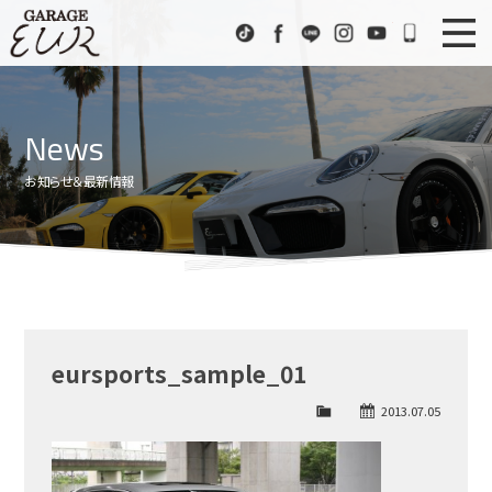
Garage EUR
TikTok
Facebook
LINE
Instagram
Youtube
072-333
ニュース
News
News
在庫車情報
Stock List
お知らせ＆最新情報
EURスポーツ
EUR Sports
工場紹介
Factory
会社概要
Company
eursports_sample_01
アクセス
Access
2013.07.05
お問い合わせ
Contact us