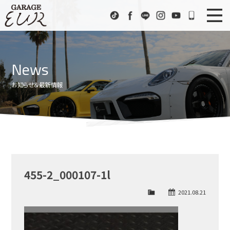
Garage EUR
TikTok
Facebook
LINE
Instagram
Youtube
072-333
ニュース
News
News
在庫車情報
Stock List
お知らせ＆最新情報
EURスポーツ
EUR Sports
工場紹介
Factory
会社概要
Company
455-2_000107-1l
アクセス
Access
2021.08.21
お問い合わせ
Contact us