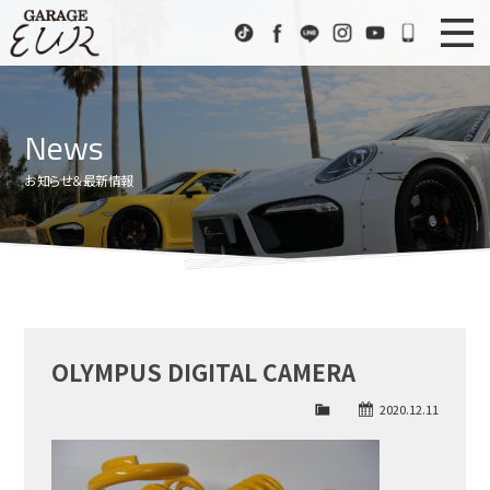
Garage EUR
TikTok
Facebook
LINE
Instagram
Youtube
072-333
ニュース
News
News
在庫車情報
Stock List
お知らせ＆最新情報
EURスポーツ
EUR Sports
工場紹介
Factory
会社概要
Company
OLYMPUS DIGITAL CAMERA
アクセス
Access
2020.12.11
お問い合わせ
Contact us