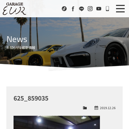
Garage EUR
TikTok
Facebook
LINE
Instagram
Youtube
072-333
ニュース
News
News
在庫車情報
Stock List
お知らせ＆最新情報
EURスポーツ
EUR Sports
工場紹介
Factory
会社概要
Company
625_859035
アクセス
Access
2019.12.26
お問い合わせ
Contact us