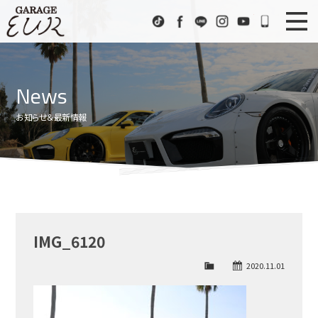
Garage EUR
TikTok
Facebook
LINE
Instagram
Youtube
072-333
ニュース
News
News
在庫車情報
Stock List
お知らせ＆最新情報
EURスポーツ
EUR Sports
工場紹介
Factory
会社概要
Company
IMG_6120
アクセス
Access
2020.11.01
お問い合わせ
Contact us