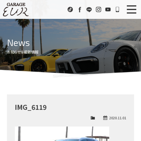
Garage EUR
TikTok
Facebook
LINE
Instagram
Youtube
072-333
ニュース
News
News
在庫車情報
Stock List
お知らせ＆最新情報
EURスポーツ
EUR Sports
工場紹介
Factory
会社概要
Company
IMG_6119
アクセス
Access
2020.11.01
お問い合わせ
Contact us