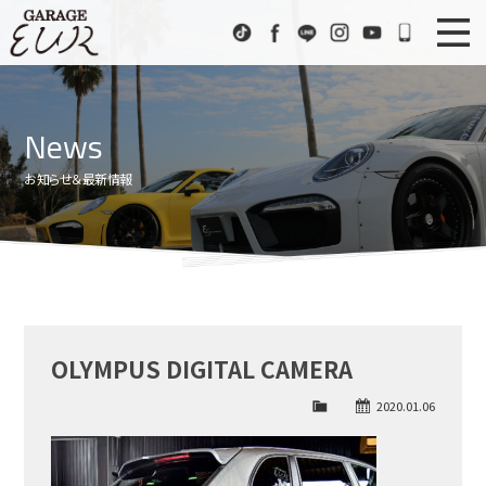
Garage EUR
TikTok
Facebook
LINE
Instagram
Youtube
072-333
ニュース
News
News
在庫車情報
Stock List
お知らせ＆最新情報
EURスポーツ
EUR Sports
工場紹介
Factory
会社概要
Company
OLYMPUS DIGITAL CAMERA
アクセス
Access
2020.01.06
お問い合わせ
Contact us