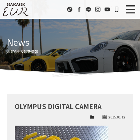
Garage EUR
TikTok
Facebook
LINE
Instagram
Youtube
072-333
ニュース
News
News
在庫車情報
Stock List
お知らせ＆最新情報
EURスポーツ
EUR Sports
工場紹介
Factory
会社概要
Company
OLYMPUS DIGITAL CAMERA
アクセス
Access
2015.01.12
お問い合わせ
Contact us