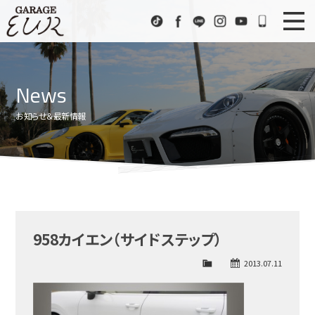
Garage EUR
TikTok
Facebook
LINE
Instagram
Youtube
072-333
ニュース
News
News
在庫車情報
Stock List
お知らせ＆最新情報
EURスポーツ
EUR Sports
工場紹介
Factory
会社概要
Company
958カイエン（サイドステップ）
アクセス
Access
2013.07.11
お問い合わせ
Contact us