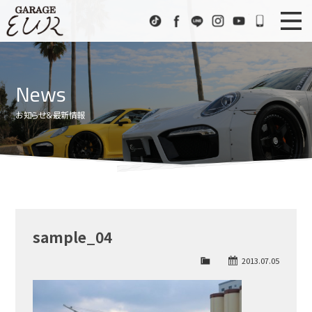
Garage EUR
TikTok
Facebook
LINE
Instagram
Youtube
072-333
ニュース
News
News
在庫車情報
Stock List
お知らせ＆最新情報
EURスポーツ
EUR Sports
工場紹介
Factory
会社概要
Company
sample_04
アクセス
Access
2013.07.05
お問い合わせ
Contact us