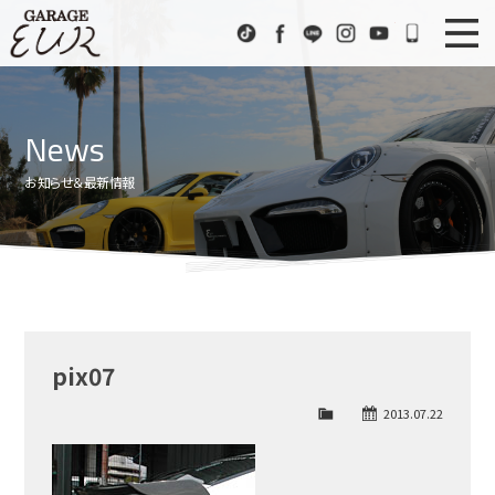
Garage EUR
TikTok
Facebook
LINE
Instagram
Youtube
072-333
ニュース
News
News
在庫車情報
Stock List
お知らせ＆最新情報
EURスポーツ
EUR Sports
工場紹介
Factory
会社概要
Company
pix07
アクセス
Access
2013.07.22
お問い合わせ
Contact us