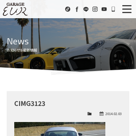
Garage EUR
TikTok
Facebook
LINE
Instagram
Youtube
072-333
ニュース
News
News
在庫車情報
Stock List
お知らせ＆最新情報
EURスポーツ
EUR Sports
工場紹介
Factory
会社概要
Company
CIMG3123
アクセス
Access
2014.02.03
お問い合わせ
Contact us