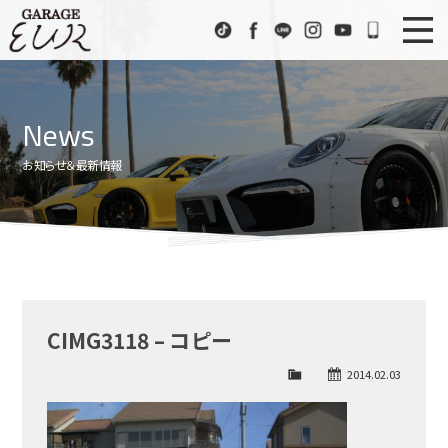
Garage EUR
TikTok
Facebook
LINE
Instagram
Youtube
072-333
ニュース
News
News
在庫車情報
Stock List
お知らせ＆最新情報
EURスポーツ
EUR Sports
工場紹介
Factory
会社概要
Company
CIMG3118 – コピー
アクセス
Access
2014.02.03
お問い合わせ
Contact us