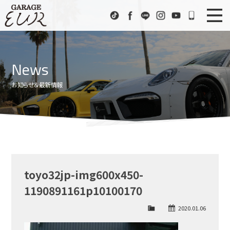
Garage EUR
TikTok
Facebook
LINE
Instagram
Youtube
072-333
ニュース
News
News
在庫車情報
Stock List
お知らせ＆最新情報
EURスポーツ
EUR Sports
工場紹介
Factory
会社概要
Company
toyo32jp-img600x450-
アクセス
Access
1190891161p10100170
お問い合わせ
Contact us
2020.01.06