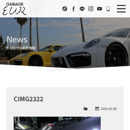
Garage EUR
TikTok
Facebook
LINE
Instagram
Youtube
072-333
ニュース
News
News
在庫車情報
Stock List
お知らせ＆最新情報
EURスポーツ
EUR Sports
工場紹介
Factory
会社概要
Company
CIMG2322
アクセス
Access
2026.05.08
お問い合わせ
Contact us