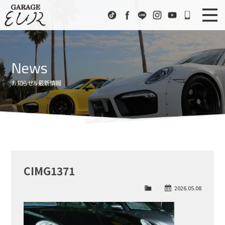
Garage EUR
TikTok
Facebook
LINE
Instagram
Youtube
072-333
ニュース
News
News
在庫車情報
Stock List
お知らせ＆最新情報
EURスポーツ
EUR Sports
工場紹介
Factory
会社概要
Company
CIMG1371
アクセス
Access
2026.05.08
お問い合わせ
Contact us