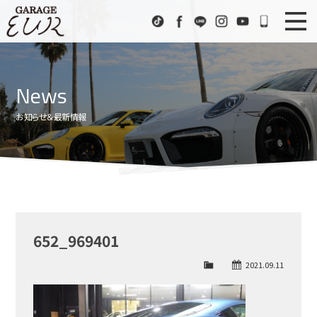
Garage EUR
TikTok
Facebook
LINE
Instagram
Youtube
072-333
ニュース
News
News
在庫車情報
Stock List
お知らせ＆最新情報
EURスポーツ
EUR Sports
工場紹介
Factory
会社概要
Company
652_969401
アクセス
Access
2021.09.11
お問い合わせ
Contact us