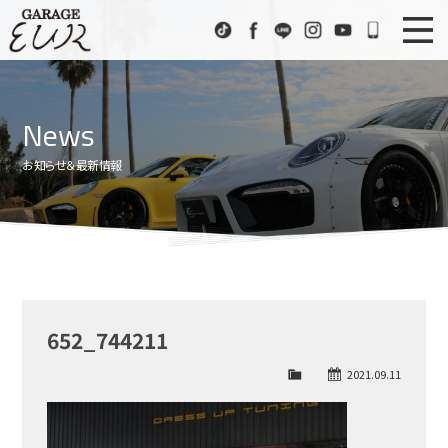
Garage EUR
TikTok
Facebook
LINE
Instagram
Youtube
072-333
ニュース
News
News
在庫車情報
Stock List
お知らせ＆最新情報
EURスポーツ
EUR Sports
工場紹介
Factory
会社概要
Company
652_744211
アクセス
Access
2021.09.11
お問い合わせ
Contact us