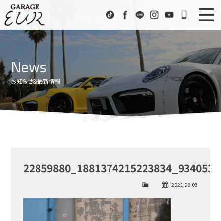
Garage EUR
TikTok
Facebook
LINE
Instagram
Youtube
072-333
ニュース
News
News
在庫車情報
Stock List
お知らせ＆最新情報
EURスポーツ
EUR Sports
工場紹介
Factory
会社概要
Company
22859880_1881374215223834_9340530
アクセス
Access
2021.09.03
お問い合わせ
Contact us