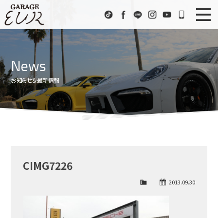
Garage EUR
TikTok
Facebook
LINE
Instagram
Youtube
072-333
ニュース
News
News
在庫車情報
Stock List
お知らせ＆最新情報
EURスポーツ
EUR Sports
工場紹介
Factory
会社概要
Company
CIMG7226
アクセス
Access
2013.09.30
お問い合わせ
Contact us