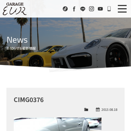
Garage EUR
TikTok
Facebook
LINE
Instagram
Youtube
072-333
ニュース
News
News
在庫車情報
Stock List
お知らせ＆最新情報
EURスポーツ
EUR Sports
工場紹介
Factory
会社概要
Company
CIMG0376
アクセス
Access
2013.08.18
お問い合わせ
Contact us