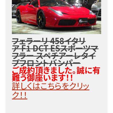
フェラーリ 458イタリ
ア F1 DCT ESスポーツマ
フラー スペチアーレタイ
プフロントバンパー
ご成約頂きました。誠に有
難う御座います！！
詳しくはこちらをクリッ
ク！！