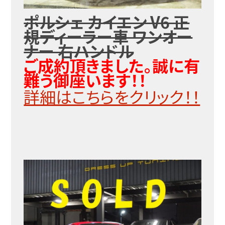
ポルシェ カイエン V6 正
規ディーラー車 ワンオー
ナー 右ハンドル
ご成約頂きました。誠に有
難う御座います！！
詳細はこちらをクリック！！