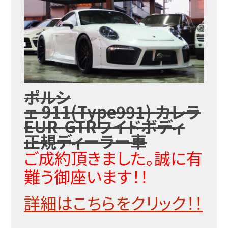
ポルシ
ェ 911(Type991) カレラ
EUR-GTRワイドボディ
正規ディーラー車
ご成約頂きました。誠に有
難う御座います！！
詳細はこちらをクリック！！