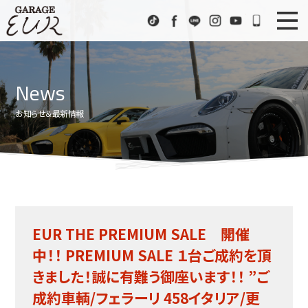
Garage EUR
TikTok
Facebook
LINE
Instagram
Youtube
072-333
ニュース
News
News
在庫車情報
Stock List
お知らせ＆最新情報
EURスポーツ
EUR Sports
工場紹介
Factory
会社概要
Company
EUR THE PREMIUM SALE 開催
アクセス
Access
中！！ PREMIUM SALE １台ご成約を頂
お問い合わせ
Contact us
きました！誠に有難う御座います！！ ”ご
成約車輌/フェラーリ 458イタリア/更