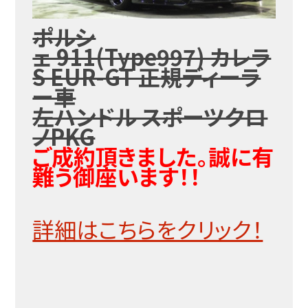
ポルシ
ェ 911(Type997) カレラ
S EUR-GT 正規ディーラ
ー車
左ハンドル スポーツクロ
ノPKG
ご成約頂きました。誠に有
難う御座います！！
詳細はこちらをクリック！