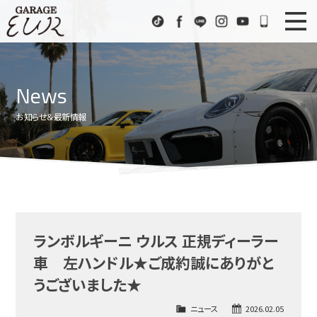
Garage EUR
TikTok
Facebook
LINE
Instagram
Youtube
072-333
ニュース
News
News
在庫車情報
Stock List
お知らせ＆最新情報
EURスポーツ
EUR Sports
工場紹介
Factory
会社概要
Company
ランボルギーニ ウルス 正規ディーラー
アクセス
Access
車 左ハンドル★ご成約誠にありがと
お問い合わせ
Contact us
うございました★
ニュース
2026.02.05