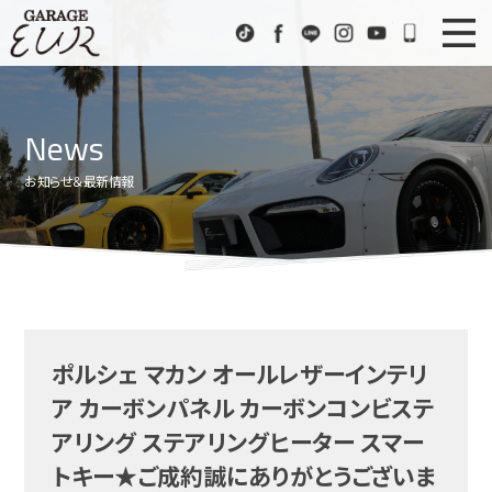
Garage EUR
TikTok
Facebook
LINE
Instagram
Youtube
072-333
ニュース
News
News
在庫車情報
Stock List
お知らせ＆最新情報
EURスポーツ
EUR Sports
工場紹介
Factory
会社概要
Company
ポルシェ マカン オールレザーインテリ
アクセス
Access
ア カーボンパネル カーボンコンビステ
お問い合わせ
Contact us
アリング ステアリングヒーター スマー
トキー★ご成約誠にありがとうございま