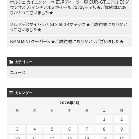
ポルシェ カイエンクーペ 正規ディーラー車 EUR-GTエアロ ESダ
ウンサス 22インチアルミホイール 2020yモデル★ご成約誠にあ
りがとうございました★
メルセデスマイバッハ GLS 600 4マチック ★ご成約誠にありがと
うございました★
BMM MINI クーパーS ★ご成約誠にありがとうございました★
カテゴリー
ニュース
カレンダー
2026年8月
月
火
水
木
金
土
日
1
2
3
4
5
6
7
8
9
10
11
12
13
14
15
16