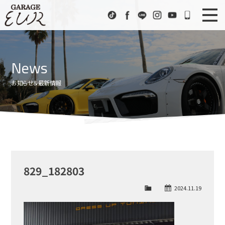
Garage EUR
TikTok
Facebook
LINE
Instagram
Youtube
072-333
ニュース
News
News
在庫車情報
Stock List
お知らせ＆最新情報
EURスポーツ
EUR Sports
工場紹介
Factory
会社概要
Company
829_182803
アクセス
Access
2024.11.19
お問い合わせ
Contact us