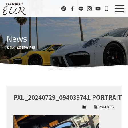
Garage EUR
TikTok
Facebook
LINE
Instagram
Youtube
072-333
ニュース
News
News
在庫車情報
Stock List
お知らせ＆最新情報
EURスポーツ
EUR Sports
工場紹介
Factory
会社概要
Company
PXL_20240729_094039741.PORTRAIT
アクセス
Access
2024.08.12
お問い合わせ
Contact us