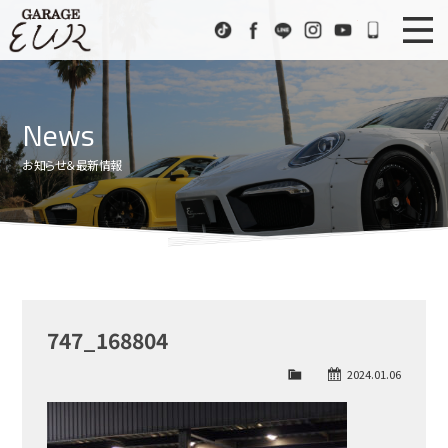
Garage EUR
TikTok
Facebook
LINE
Instagram
Youtube
072-333
ニュース
News
News
在庫車情報
Stock List
お知らせ＆最新情報
EURスポーツ
EUR Sports
工場紹介
Factory
会社概要
Company
747_168804
アクセス
Access
2024.01.06
お問い合わせ
Contact us