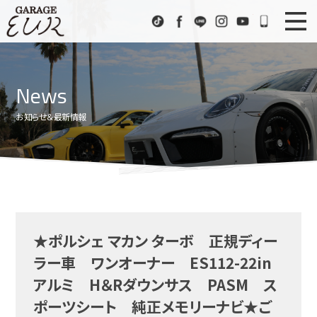
Garage EUR
TikTok
Facebook
LINE
Instagram
Youtube
072-333
ニュース
News
News
在庫車情報
Stock List
お知らせ＆最新情報
EURスポーツ
EUR Sports
工場紹介
Factory
会社概要
Company
★ポルシェ マカン ターボ 正規ディー
アクセス
Access
ラー車 ワンオーナー ES112-22in
お問い合わせ
Contact us
アルミ H＆Rダウンサス PASM ス
ポーツシート 純正メモリーナビ★ご