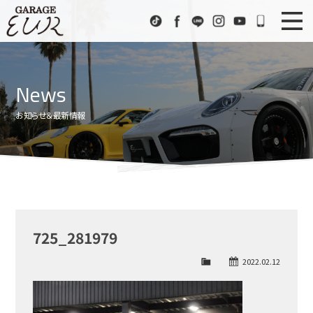
Garage EUR
TikTok
Facebook
LINE
Instagram
Youtube
072-333
ニュース
News
News
在庫車情報
Stock List
お知らせ＆最新情報
EURスポーツ
EUR Sports
工場紹介
Factory
会社概要
Company
725_281979
アクセス
Access
2022.02.12
お問い合わせ
Contact us