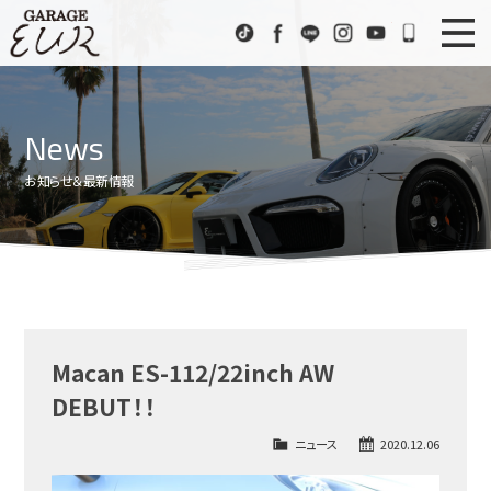
Garage EUR
TikTok
Facebook
LINE
Instagram
Youtube
072-333
ニュース
News
News
在庫車情報
Stock List
お知らせ＆最新情報
EURスポーツ
EUR Sports
工場紹介
Factory
会社概要
Company
Macan ES-112/22inch AW
アクセス
Access
DEBUT！！
お問い合わせ
Contact us
ニュース
2020.12.06