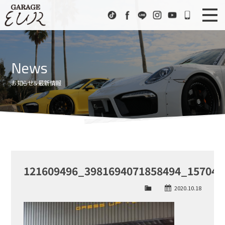
Garage EUR
TikTok
Facebook
LINE
Instagram
Youtube
072-333
ニュース
News
News
在庫車情報
Stock List
お知らせ＆最新情報
EURスポーツ
EUR Sports
工場紹介
Factory
会社概要
Company
121609496_3981694071858494_157040
アクセス
Access
2020.10.18
お問い合わせ
Contact us