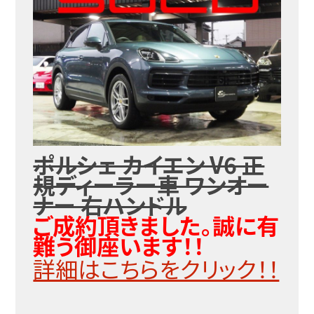
ポルシェ カイエン V6 正
規ディーラー車 ワンオー
ナー 右ハンドル
ご成約頂きました。誠に有
難う御座います！！
詳細はこちらをクリック！！