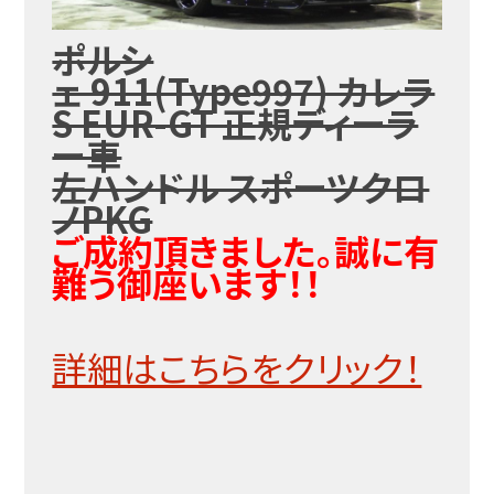
ポルシ
ェ 911(Type997) カレラ
S EUR-GT 正規ディーラ
ー車
左ハンドル スポーツクロ
ノPKG
ご成約頂きました。誠に有
難う御座います！！
詳細はこちらをクリック！