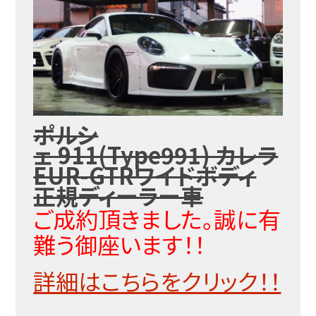
ポルシ
ェ 911(Type991) カレラ
EUR-GTRワイドボディ
正規ディーラー車
ご成約頂きました。誠に有
難う御座います！！
詳細はこちらをクリック！！