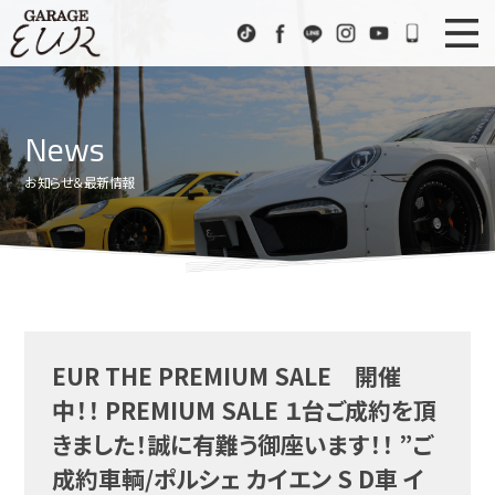
Garage EUR
TikTok
Facebook
LINE
Instagram
Youtube
072-333
ニュース
News
News
在庫車情報
Stock List
お知らせ＆最新情報
EURスポーツ
EUR Sports
工場紹介
Factory
会社概要
Company
EUR THE PREMIUM SALE 開催
アクセス
Access
中！！ PREMIUM SALE １台ご成約を頂
お問い合わせ
Contact us
きました！誠に有難う御座います！！ ”ご
成約車輌/ポルシェ カイエン S D車 イ